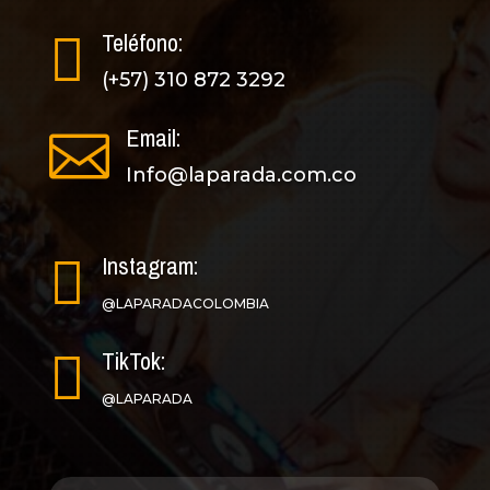
Teléfono:

(+57) 310 872 3292
Email:

Info@laparada.com.co
Instagram:

@LAPARADACOLOMBIA
TikTok:

@LAPARADA