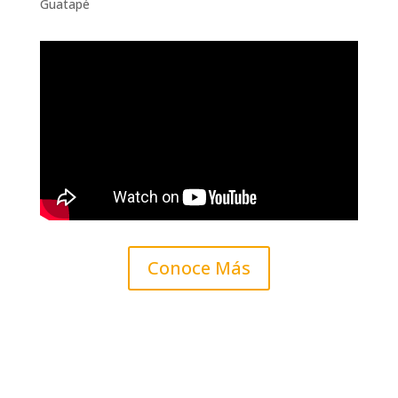
Guatapé
Conoce Más